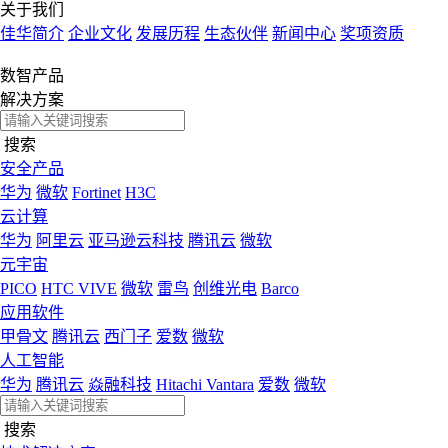
关于我们
佳华简介
企业文化
发展历程
生态伙伴
新闻中心
奖项资质
数智产品
解决方案
搜索
安全产品
华为
微软
Fortinet
H3C
云计算
华为
阿里云
亚马逊云科技
腾讯云
微软
元宇宙
PICO
HTC VIVE
微软
雷鸟
创维光电
Barco
应用软件
甲骨文
腾讯云
西门子
爱数
微软
人工智能
华为
腾讯云
焱融科技
Hitachi Vantara
爱数
微软
搜索