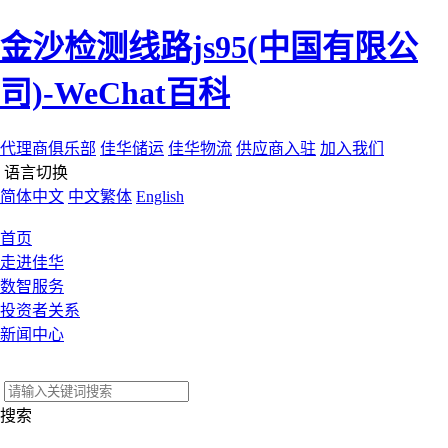
金沙检测线路js95(中国有限公
司)-WeChat百科
代理商俱乐部
佳华储运
佳华物流
供应商入驻
加入我们
语言切换
简体中文
中文繁体
English
首页
走进佳华
数智服务
投资者关系
新闻中心
搜索