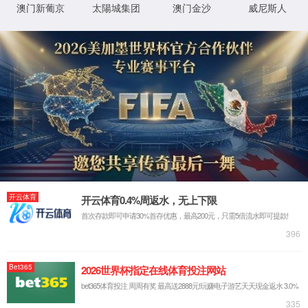
js95(中
国有限
公司)-