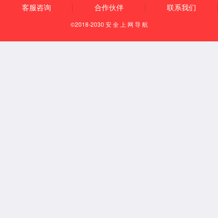
代理商俱乐部
佳
华储运
佳华物流
供应商入驻
加入
我们
语言切换