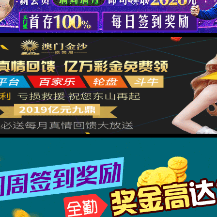
佳华储运
佳华