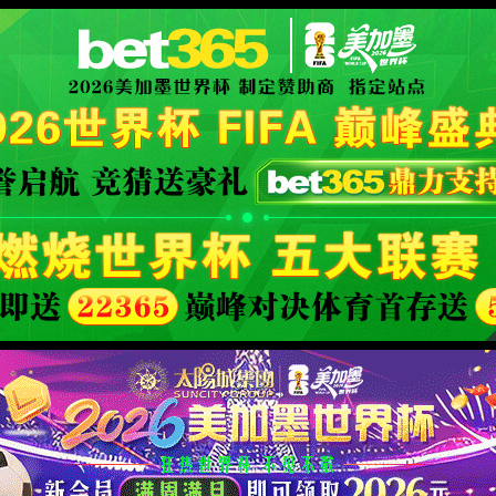
线路js
司)-We